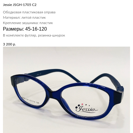
Jessie JSGH-1705 C2
Ободковая пластиковая оправа
Материал: литой пластик
Крепление заушника: пластик
Размеры: 45-16-120
В комплекте футляр, резинка-шнурок
3 200
р.