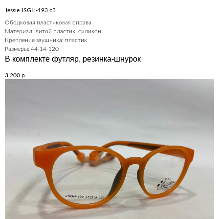
Jessie JSGH-193 c3
Ободковая пластиковая оправа
Материал: литой пластик, силикон
Крепление заушника: пластик
Размеры: 44-14-120
В комплекте футляр, резинка-шнурок
3 200
р.