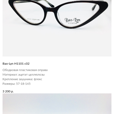
Bao-Lyn H1101 c02
Ободковая пластиковая оправа
Материал: ацетат целлюлозы
Крепление заушника: флекс
Размеры: 57-18-145
3 200
р.