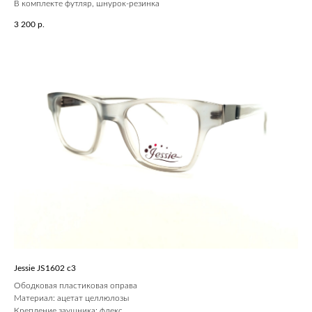
В комплекте футляр, шнурок-резинка
3 200
р.
Jessie JS1602 c3
Ободковая пластиковая оправа
Материал: ацетат целлюлозы
Крепление заушника: флекс