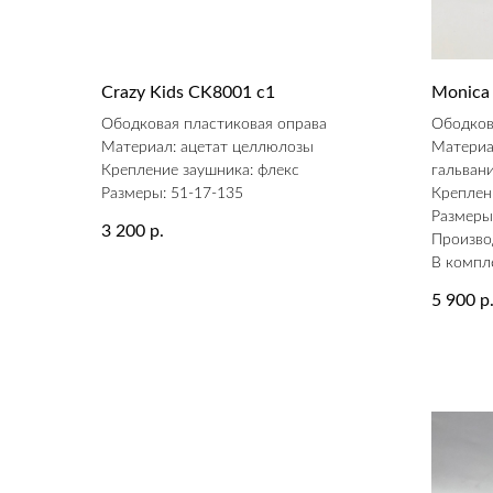
Crazy Kids CK8001 c1
Monica
Ободковая пластиковая оправа
Ободков
Материал: ацетат целлюлозы
Материа
Крепление заушника: флекс
гальван
Размеры: 51-17-135
Креплен
Размеры
3 200
р.
Произво
В компл
5 900
р