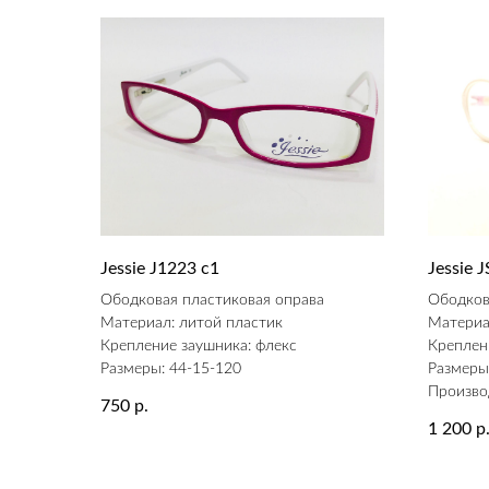
Jessie J1223 c1
Jessie
Ободковая пластиковая оправа
Ободков
Материал: литой пластик
Материа
Крепление заушника: флекс
Креплен
Размеры: 44-15-120
Размеры
Произво
750
р.
1 200
р