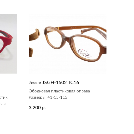
Jessie JSGH-1502 ТС16
а
Ободковая пластиковая оправа
стик
Размеры: 41-15-115
вая
3 200
р.