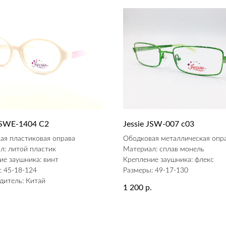
 JSWE-1404 С2
Jessie JSW-007 c03
ая пластиковая оправа
Ободковая металлическая опр
л: литой пластик
Материал: сплав монель
ие заушника: винт
Крепление заушника: флекс
: 45-18-124
Размеры: 49-17-130
дитель: Китай
1 200
р.
.