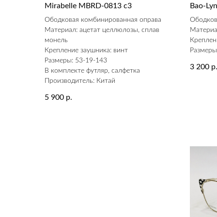
Mirabelle MBRD-0813 c3
Bao-Ly
Ободковая комбинированная оправа
Ободков
Материал: ацетат целлюлозы, сплав
Материа
монель
Креплен
Крепление заушника: винт
Размеры
Размеры: 53-19-143
3 200
р
В комплекте футляр, салфетка
Производитель: Китай
5 900
р.