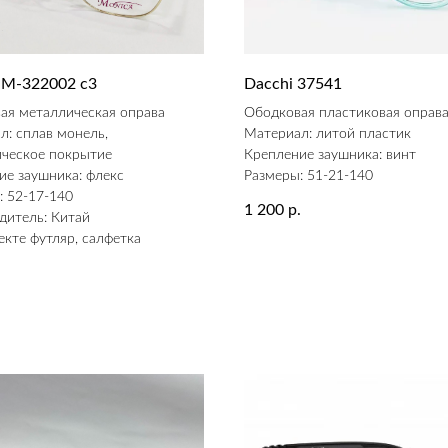
 M-322002 с3
Dacchi 37541
ая металлическая оправа
Ободковая пластиковая оправ
л: сплав монель,
Материал: литой пластик
ическое покрытие
Крепление заушника: винт
ие заушника: флекс
Размеры: 51-21-140
: 52-17-140
1 200
р.
дитель: Китай
екте футляр, салфетка
.