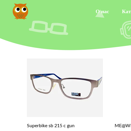
О нас
Кат
Superbike sb 215 c gun
ME@WE