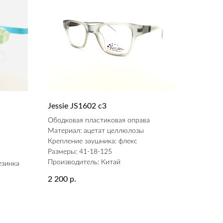
Jessie JS1602 c3
а
Ободковая пластиковая оправа
Материал: ацетат целлюлозы
Крепление заушника: флекс
Размеры: 41-18-125
Производитель: Китай
езинка
2 200
р.