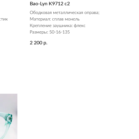
Bao-Lyn K9712 c2
а
Ободковая металлическая оправа;
стик
Материал: сплав монель
Крепление заушника: флекс
Размеры: 50-16-135
2 200
р.