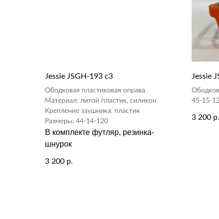
Jessie JSGH-193 c3
Jessie 
Ободковая пластиковая оправа
Ободков
Материал: литой пластик, силикон
45-15-1
Крепление заушника: пластик
3 200
р
Размеры: 44-14-120
В комплекте футляр, резинка-
шнурок
3 200
р.