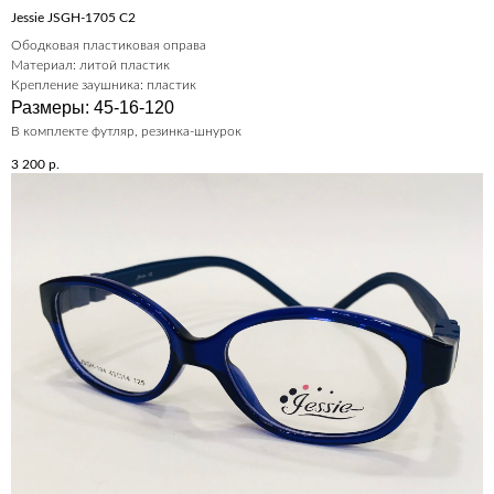
Jessie JSGH-1705 C2
Ободковая пластиковая оправа
Материал: литой пластик
Крепление заушника: пластик
Размеры: 45-16-120
В комплекте футляр, резинка-шнурок
3 200
р.