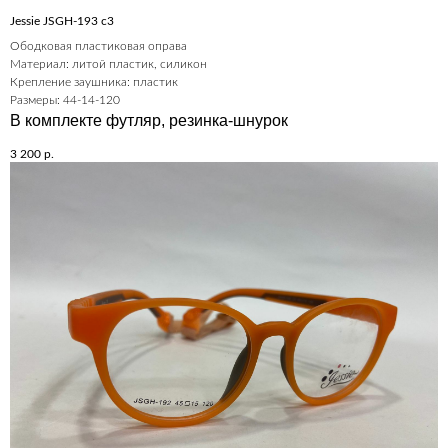
Jessie JSGH-193 c3
Ободковая пластиковая оправа
Материал: литой пластик, силикон
Крепление заушника: пластик
Размеры: 44-14-120
В комплекте футляр, резинка-шнурок
3 200
р.