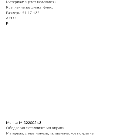
Материал: ацетат целлюлозы
Крепление заушника: флекс
Размеры: 51-17-135
3 200
р.
Monica M-322002 с3
Ободковая металлическая оправа
Материал: сплав монель, гальваническое покрытие