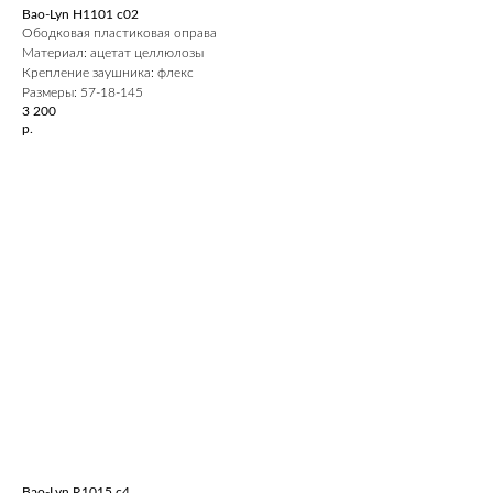
Bao-Lyn H1101 c02
Ободковая пластиковая оправа
Материал: ацетат целлюлозы
Крепление заушника: флекс
Размеры: 57-18-145
3 200
р.
Bao-Lyn R1015 c4