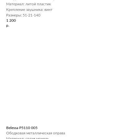
Материал: литой пластик
Крепление заушника: винт
Размеры: 51-21-140
1 200
р.
Belessa P5110 005
Ободковая металлическая оправа
Материал: сплав монель