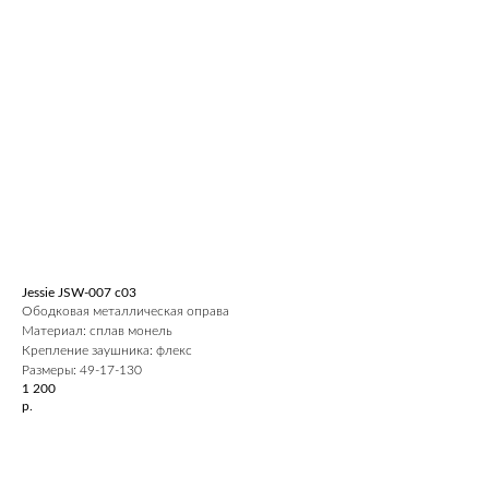
Jessie JSW-007 c03
Ободковая металлическая оправа
Материал: сплав монель
Крепление заушника: флекс
Размеры: 49-17-130
1 200
р.