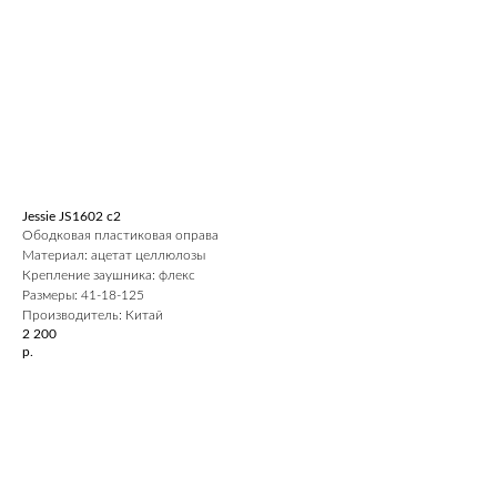
Jessie JS1602 c2
Ободковая пластиковая оправа
Материал: ацетат целлюлозы
Крепление заушника: флекс
Размеры: 41-18-125
Производитель: Китай
2 200
р.