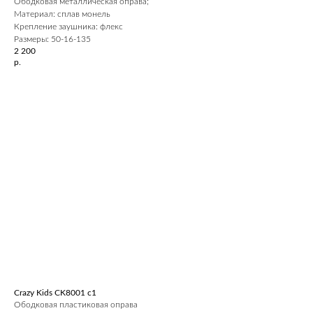
Ободковая металлическая оправа;
Материал: сплав монель
Крепление заушника: флекс
Размеры: 50-16-135
2 200
р.
Crazy Kids CK8001 c1
Ободковая пластиковая оправа