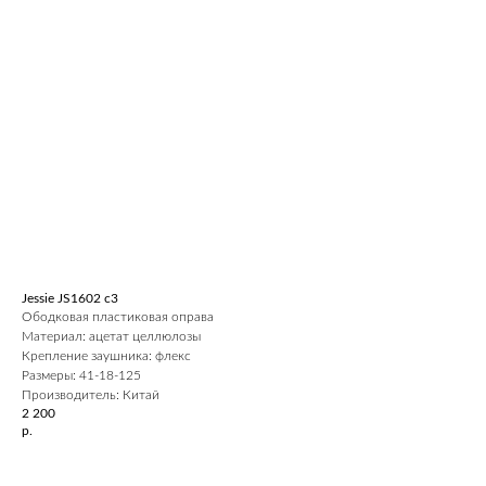
Jessie JS1602 c3
Ободковая пластиковая оправа
Материал: ацетат целлюлозы
Крепление заушника: флекс
Размеры: 41-18-125
Производитель: Китай
2 200
р.