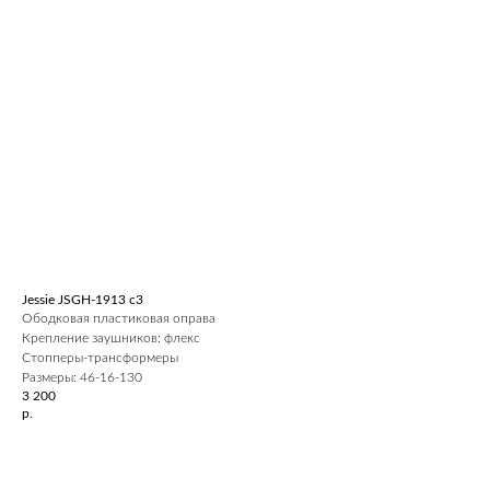
Jessie JSGH-1913 c3
Ободковая пластиковая оправа
Крепление заушников: флекс
Стопперы-трансформеры
Размеры: 46-16-130
3 200
р.