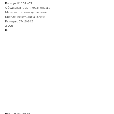
Bao-Lyn H1101 c02
Ободковая пластиковая оправа
Материал: ацетат целлюлозы
Крепление заушника: флекс
Размеры: 57-18-145
3 200
р.
Bao-Lyn R1015 c4