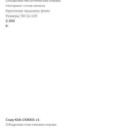
Ободковая металлическая оправа;
Материал: сплав монель
Крепление заушника: флекс
Размеры: 50-16-135
2 200
р.
Crazy Kids CK8001 c1
Ободковая пластиковая оправа