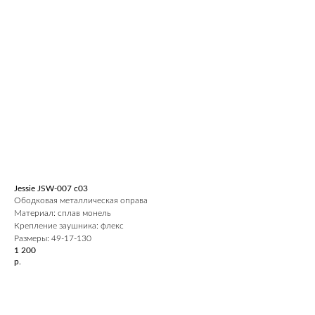
Jessie JSW-007 c03
Ободковая металлическая оправа
Материал: сплав монель
Крепление заушника: флекс
Размеры: 49-17-130
1 200
р.