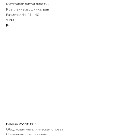
Материал: литой пластик
Крепление заушника: винт
Размеры: 51-21-140
1 200
р.
Belessa P5110 005
Ободковая металлическая оправа
Материал: сплав монель