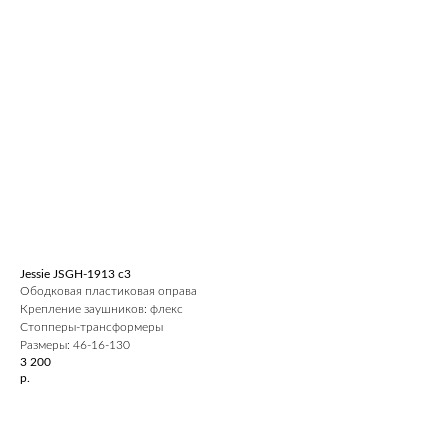
Jessie JSGH-1913 c3
Ободковая пластиковая оправа
Крепление заушников: флекс
Стопперы-трансформеры
Размеры: 46-16-130
3 200
р.