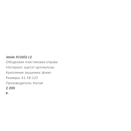
Jessie JS1602 c2
Ободковая пластиковая оправа
Материал: ацетат целлюлозы
Крепление заушника: флекс
Размеры: 41-18-125
Производитель: Китай
2 200
р.