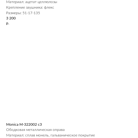
Материал: ацетат целлюлозы
Крепление заушника: флекс
Размеры: 51-17-135
3 200
р.
Monica M-322002 с3
Ободковая металлическая оправа
Материал: сплав монель, гальваническое покрытие