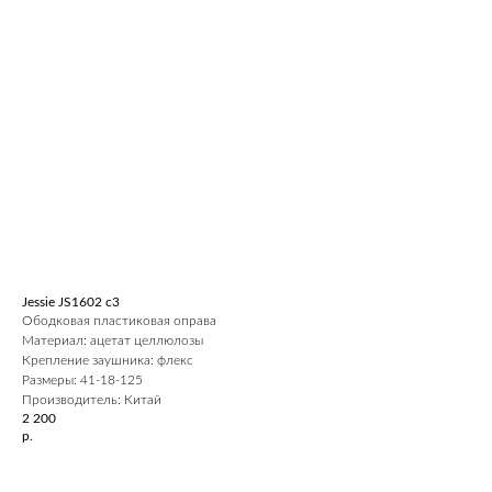
Jessie JS1602 c3
Ободковая пластиковая оправа
Материал: ацетат целлюлозы
Крепление заушника: флекс
Размеры: 41-18-125
Производитель: Китай
2 200
р.