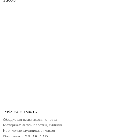
1 200
р.
Jessie JSGH-1506 C7
Ободковая пластиковая оправа
Материал: литой пластик, силикон
Крепление заушника: силикон
Размеры: 39-15-110