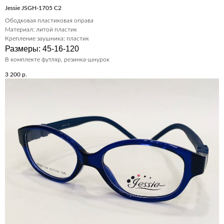
Jessie JSGH-1705 C2
Ободковая пластиковая оправа
Материал: литой пластик
Крепление заушника: пластик
Размеры: 45-16-120
В комплекте футляр, резинка-шнурок
3 200
р.