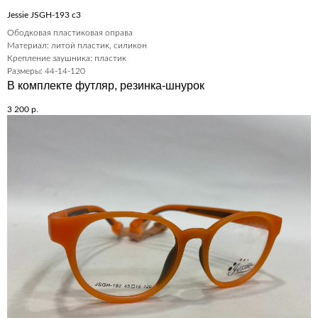
Jessie JSGH-193 c3
Ободковая пластиковая оправа
Материал: литой пластик, силикон
Крепление заушника: пластик
Размеры: 44-14-120
В комплекте футляр, резинка-шнурок
3 200
р.