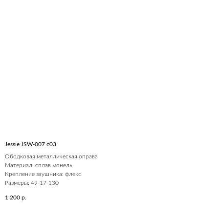
Jessie JSW-007 c03
Ободковая металлическая оправа
Материал: сплав монель
Крепление заушника: флекс
Размеры: 49-17-130
1 200
р.