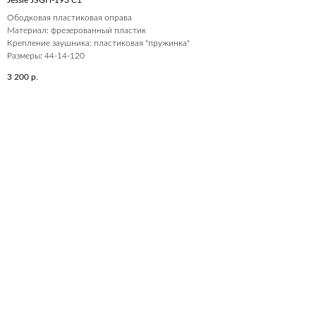
Jessie JSGH-193 C1
Ободковая пластиковая оправа
Материал: фрезерованный пластик
Крепление заушника: пластиковая "пружинка"
Размеры: 44-14-120
3 200
р.