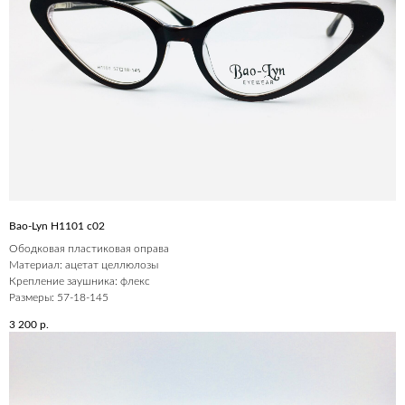
Bao-Lyn H1101 c02
Ободковая пластиковая оправа
Материал: ацетат целлюлозы
Крепление заушника: флекс
Размеры: 57-18-145
3 200
р.