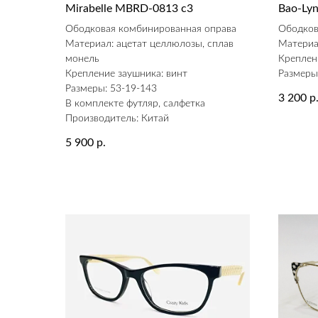
Mirabelle MBRD-0813 c3
Bao-Ly
Ободковая комбинированная оправа
Ободков
Материал: ацетат целлюлозы, сплав
Материа
монель
Креплен
Крепление заушника: винт
Размеры
Размеры: 53-19-143
3 200
р
В комплекте футляр, салфетка
Производитель: Китай
5 900
р.