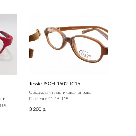
Jessie JSGH-1502 ТС16
а
Ободковая пластиковая оправа
стик
Размеры: 41-15-115
вая
3 200
р.