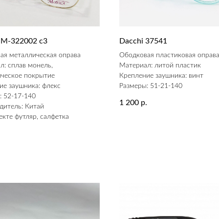
 M-322002 с3
Dacchi 37541
ая металлическая оправа
Ободковая пластиковая оправ
л: сплав монель,
Материал: литой пластик
ическое покрытие
Крепление заушника: винт
ие заушника: флекс
Размеры: 51-21-140
: 52-17-140
1 200
р.
дитель: Китай
екте футляр, салфетка
.