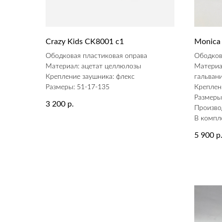
Crazy Kids CK8001 c1
Monica
Ободковая пластиковая оправа
Ободков
Материал: ацетат целлюлозы
Материа
Крепление заушника: флекс
гальван
Размеры: 51-17-135
Креплен
Размеры
3 200
р.
Произво
В компл
5 900
р