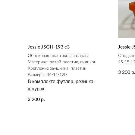
Jessie JSGH-193 c3
Jessie 
Ободковая пластиковая оправа
Ободков
Материал: литой пластик, силикон
45-15-1
Крепление заушника: пластик
3 200
р
Размеры: 44-14-120
В комплекте футляр, резинка-
шнурок
3 200
р.