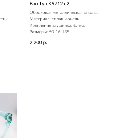
Bao-Lyn K9712 c2
а
Ободковая металлическая оправа;
стик
Материал: сплав монель
Крепление заушника: флекс
Размеры: 50-16-135
2 200
р.