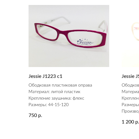
Jessie J1223 c1
Jessie
Ободковая пластиковая оправа
Ободков
Материал: литой пластик
Материа
Крепление заушника: флекс
Креплен
Размеры: 44-15-120
Размеры
Произво
750
р.
1 200
р