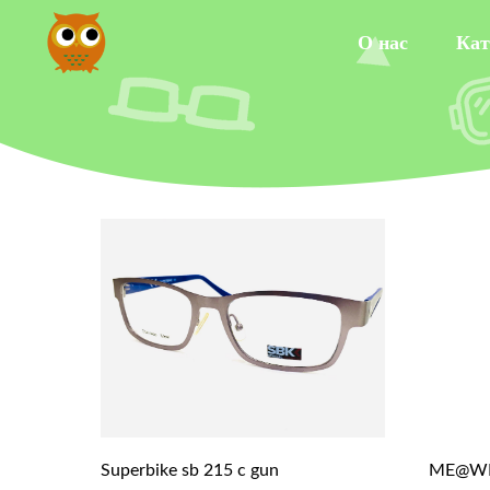
О нас
Кат
Superbike sb 215 c gun
ME@WE