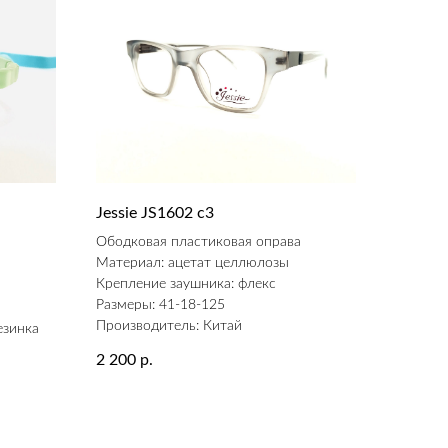
Jessie JS1602 c3
а
Ободковая пластиковая оправа
Материал: ацетат целлюлозы
Крепление заушника: флекс
Размеры: 41-18-125
Производитель: Китай
езинка
2 200
р.