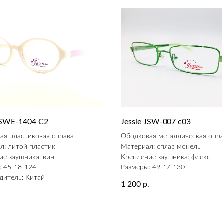
 JSWE-1404 С2
Jessie JSW-007 c03
ая пластиковая оправа
Ободковая металлическая опр
л: литой пластик
Материал: сплав монель
ие заушника: винт
Крепление заушника: флекс
: 45-18-124
Размеры: 49-17-130
дитель: Китай
1 200
р.
.