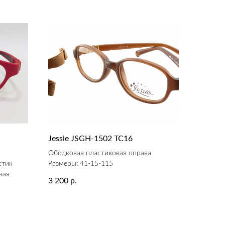
Jessie JSGH-1502 ТС16
а
Ободковая пластиковая оправа
стик
Размеры: 41-15-115
вая
3 200
р.