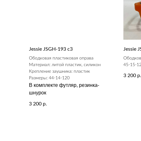
Jessie JSGH-193 c3
Jessie 
Ободковая пластиковая оправа
Ободков
Материал: литой пластик, силикон
45-15-1
Крепление заушника: пластик
3 200
р
Размеры: 44-14-120
В комплекте футляр, резинка-
шнурок
3 200
р.