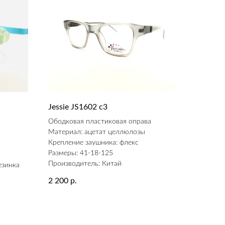
Jessie JS1602 c3
а
Ободковая пластиковая оправа
Материал: ацетат целлюлозы
Крепление заушника: флекс
Размеры: 41-18-125
Производитель: Китай
езинка
2 200
р.