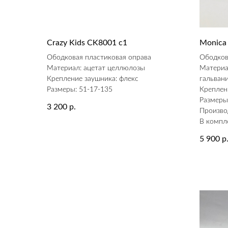
Crazy Kids CK8001 c1
Monica
Ободковая пластиковая оправа
Ободков
Материал: ацетат целлюлозы
Материа
Крепление заушника: флекс
гальван
Размеры: 51-17-135
Креплен
Размеры
3 200
р.
Произво
В компл
5 900
р