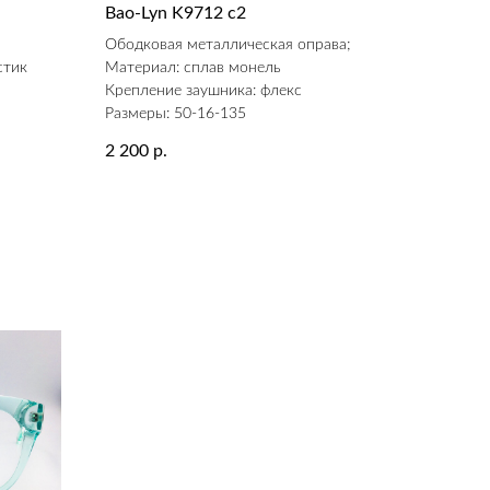
Bao-Lyn K9712 c2
а
Ободковая металлическая оправа;
стик
Материал: сплав монель
Крепление заушника: флекс
Размеры: 50-16-135
2 200
р.