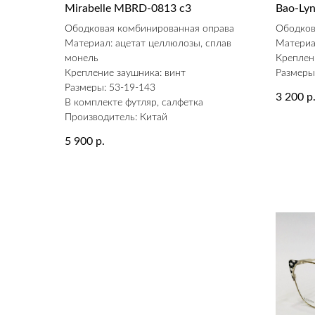
Mirabelle MBRD-0813 c3
Bao-Ly
Ободковая комбинированная оправа
Ободков
Материал: ацетат целлюлозы, сплав
Материа
монель
Креплен
Крепление заушника: винт
Размеры
Размеры: 53-19-143
3 200
р
В комплекте футляр, салфетка
Производитель: Китай
5 900
р.