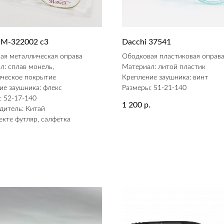
 M-322002 с3
Dacchi 37541
ая металлическая оправа
Ободковая пластиковая оправ
л: сплав монель,
Материал: литой пластик
ическое покрытие
Крепление заушника: винт
ие заушника: флекс
Размеры: 51-21-140
: 52-17-140
1 200
р.
дитель: Китай
екте футляр, салфетка
.