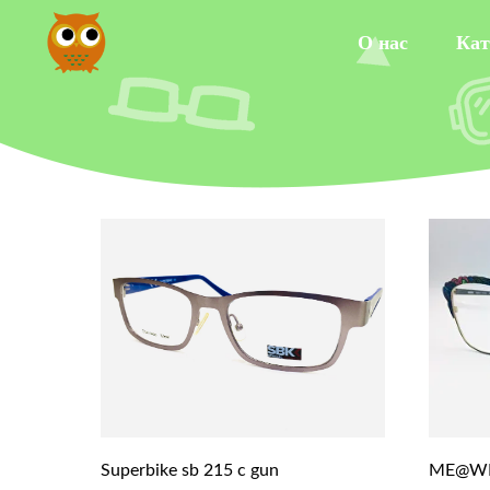
О нас
Кат
Superbike sb 215 c gun
ME@WE