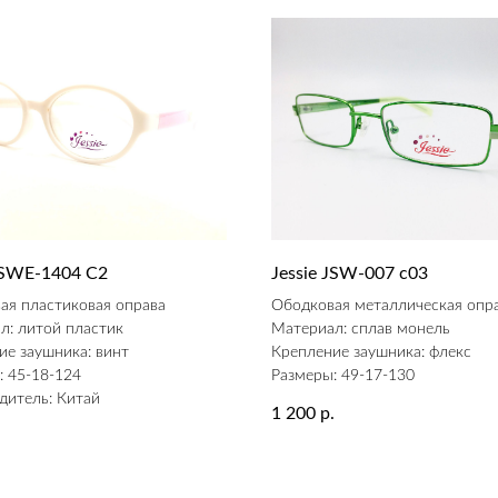
 JSWE-1404 С2
Jessie JSW-007 c03
ая пластиковая оправа
Ободковая металлическая опр
л: литой пластик
Материал: сплав монель
ие заушника: винт
Крепление заушника: флекс
: 45-18-124
Размеры: 49-17-130
дитель: Китай
1 200
р.
.