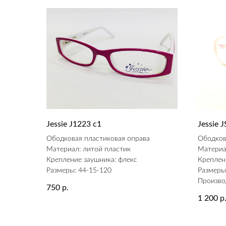
Jessie J1223 c1
Jessie
Ободковая пластиковая оправа
Ободков
Материал: литой пластик
Материа
Крепление заушника: флекс
Креплен
Размеры: 44-15-120
Размеры
Произво
750
р.
1 200
р