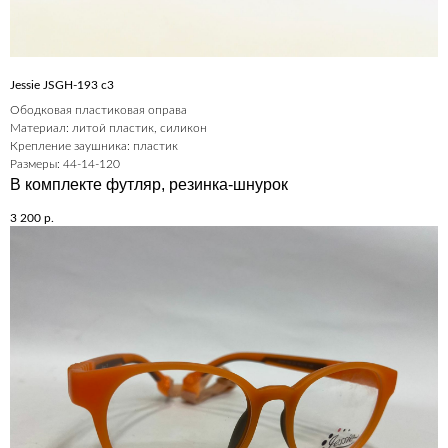
Jessie JSGH-193 c3
Ободковая пластиковая оправа
Материал: литой пластик, силикон
Крепление заушника: пластик
Размеры: 44-14-120
В комплекте футляр, резинка-шнурок
3 200
р.