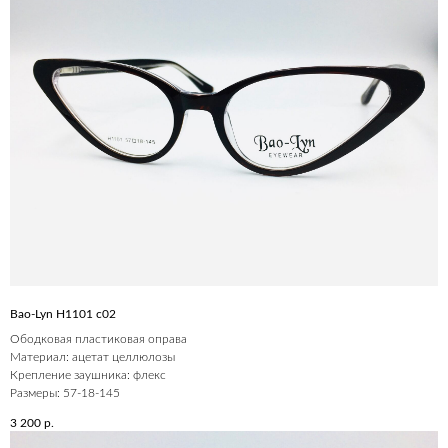
Bao-Lyn H1101 c02
Ободковая пластиковая оправа
Материал: ацетат целлюлозы
Крепление заушника: флекс
Размеры: 57-18-145
3 200
р.