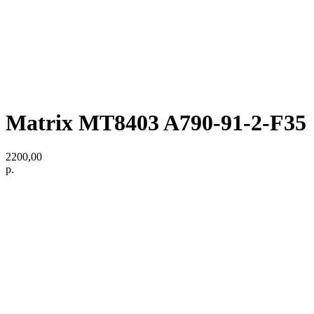
Matrix MT8403 A790-91-2-F35
2200,00
р.
© Политика конфиденциальности
ИП Шихова Анна Александровна ИНН
662331131330
ГЛАВНАЯ
КАТАЛОГ
Почему нас выбирают
Рассрочка