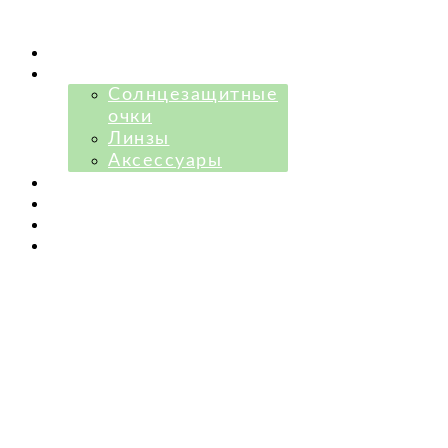
О нас
Каталог
Солнцезащитные
очки
Линзы
Аксессуары
Рассрочка
Контакты
Отзывы
Это может быть полезно